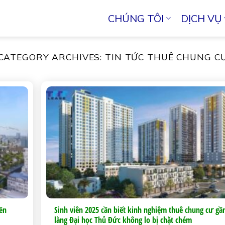
CHÚNG TÔI
DỊCH VỤ
CATEGORY ARCHIVES:
TIN TỨC THUÊ CHUNG C
iền
Sinh viên 2025 cần biết kinh nghiệm thuê chung cư gầ
Thúy Hồn
làng Đại học Thủ Đức không lo bị chặt chém
3 năm trước