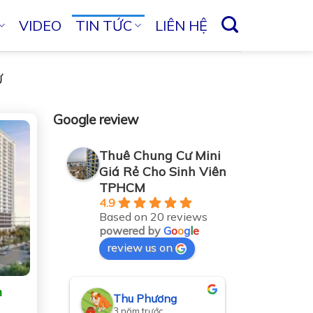
VIDEO
TIN TỨC
LIÊN HỆ
Ư
Google review
Thuê Chung Cư Mini
Giá Rẻ Cho Sinh Viên
TPHCM
4.9
Based on 20 reviews
powered by
G
o
o
g
l
e
review us on
n
g
Thu Phương
Trường
3 năm trước
3 năm t