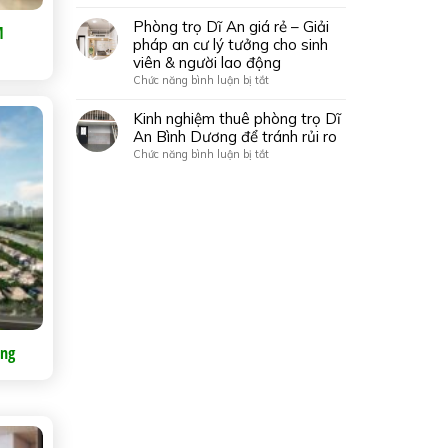
Bí
học
đại
quyết
Phòng trọ Dĩ An giá rẻ – Giải
Bình
M
học
thuê
pháp an cư lý tưởng cho sinh
Dương
với
phòng
viên & người lao động
đầy
trọ
ở
Chức năng bình luận bị tắt
đủ
Dĩ
Phòng
tiện
An
trọ
Kinh nghiệm thuê phòng trọ Dĩ
ích
Bình
Dĩ
An Bình Dương để tránh rủi ro
và
Dương
An
dịch
ở
Chức năng bình luận bị tắt
tiết
giá
vụ
Kinh
kiệm
rẻ
nghiệm
–
thuê
Giải
phòng
pháp
trọ
an
Dĩ
cư
An
lý
Bình
tưởng
Dương
cho
để
sinh
tránh
ông
viên
rủi
&
ro
người
lao
động