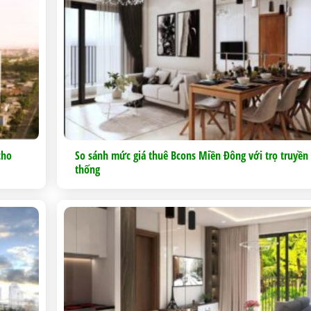
cho
So sánh mức giá thuê Bcons Miền Đông với trọ truyền
thống