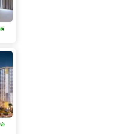
uối
 về