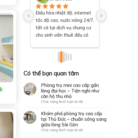
 các 
Điều hòa nhiệt độ, internet 
Thuê chung cư
uê chung 
tốc độ cao, nước nóng 24/7, 
cung cấp các ti
n tiện 
tất cả tại dịch vụ chung cư 
thao hiện đại 
.
cho sinh viên thuê đều có 
đặc biệt cho s
sẵn, khá bất ngờ.
mình, giảm că
việc học.
Có thể bạn quan tâm
Phòng trọ mini cao cấp gần
5:
làng đại học – Tiện nghi như
căn hộ thu nhỏ
ở
Chức năng bình luận bị tắt
Phòng
trọ
Khám phá phòng trọ cao cấp
mini
tại Thủ Đức – chuẩn sống sang
cao
giữa lòng Sài Gòn
cấp
ở
Chức năng bình luận bị tắt
gần
Khám
làng