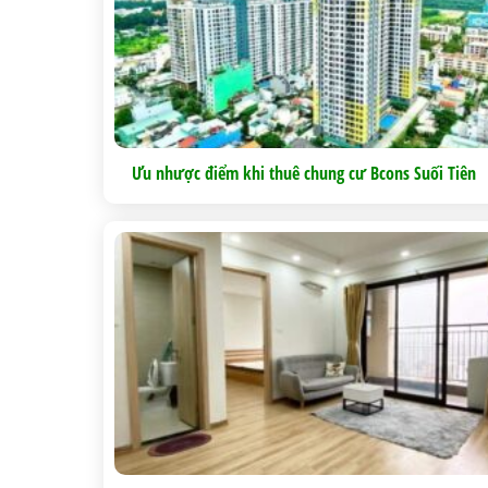
Ưu nhược điểm khi thuê chung cư Bcons Suối Tiên