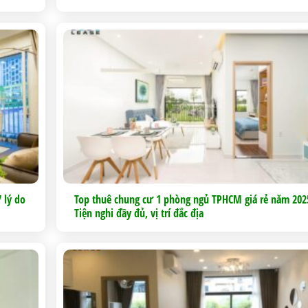
Chung cư này gần
tuyến xe buýt, th
cư mini tphcm thuậ
cho việc di chuyển
 lý do
Top thuê chung cư 1 phòng ngủ TPHCM giá rẻ năm 202
Tiện nghi đầy đủ, vị trí đắc địa