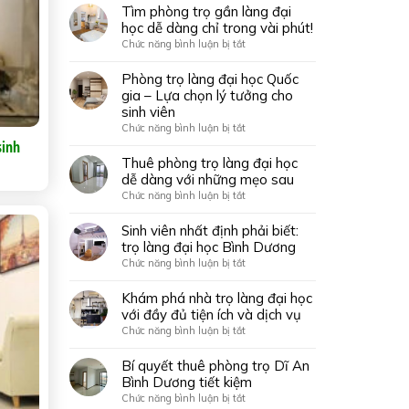
phá
Tìm phòng trọ gần làng đại
đại
phòng
học dễ dàng chỉ trong vài phút!
học
trọ
ở
Chức năng bình luận bị tắt
–
cao
Tìm
Tiện
cấp
phòng
Phòng trọ làng đại học Quốc
nghi
tại
trọ
gia – Lựa chọn lý tưởng cho
như
Thủ
gần
căn
sinh viên
Đức
làng
hộ
ở
Chức năng bình luận bị tắt
–
đại
thu
Phòng
sinh
chuẩn
học
nhỏ
trọ
Thuê phòng trọ làng đại học
sống
dễ
làng
dễ dàng với những mẹo sau
sang
dàng
đại
giữa
ở
Chức năng bình luận bị tắt
chỉ
học
lòng
Thuê
trong
Quốc
Sài
phòng
Sinh viên nhất định phải biết:
vài
gia
Gòn
trọ
trọ làng đại học Bình Dương
phút!
–
làng
ở
Chức năng bình luận bị tắt
Lựa
đại
Sinh
chọn
học
viên
Khám phá nhà trọ làng đại học
lý
dễ
nhất
với đầy đủ tiện ích và dịch vụ
tưởng
dàng
định
cho
ở
Chức năng bình luận bị tắt
với
phải
sinh
Khám
những
biết:
viên
phá
Bí quyết thuê phòng trọ Dĩ An
mẹo
trọ
nhà
Bình Dương tiết kiệm
sau
làng
trọ
ở
Chức năng bình luận bị tắt
đại
làng