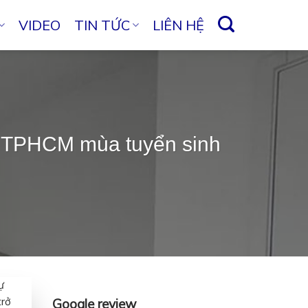
VIDEO
TIN TỨC
LIÊN HỆ
ên TPHCM mùa tuyển sinh
ự
trở
Google review