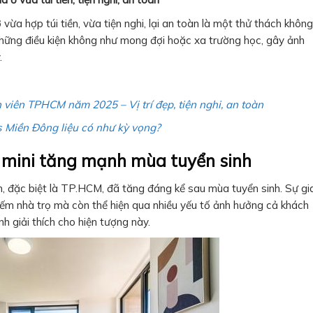
 vừa hợp túi tiền, vừa tiện nghi, lại an toàn là một thử thách không
hững điều kiện không như mong đợi hoặc xa trường học, gây ảnh
.
 viên TPHCM năm 2025 – Vị trí đẹp, tiện nghi, an toàn
s Miền Đông liệu có như kỳ vọng?
ư mini tăng mạnh mùa tuyển sinh
n, đặc biệt là TP.HCM, đã tăng đáng kể sau mùa tuyển sinh. Sự gi
iếm nhà trọ mà còn thể hiện qua nhiều yếu tố ảnh hưởng cả khách
h giải thích cho hiện tượng này.