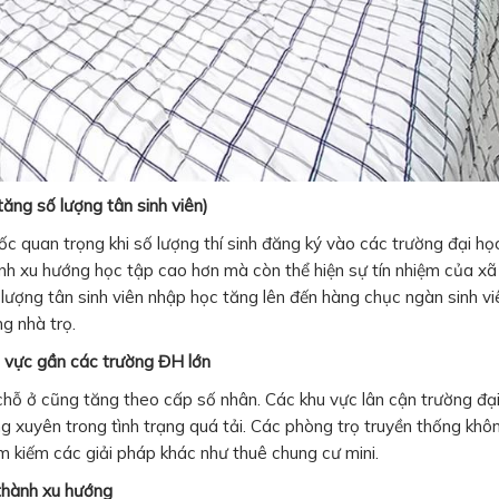
ăng số lượng tân sinh viên)
quan trọng khi số lượng thí sinh đăng ký vào các trường đại họ
 xu hướng học tập cao hơn mà còn thể hiện sự tín nhiệm của xã 
ố lượng tân sinh viên nhập học tăng lên đến hàng chục ngàn sinh vi
ng nhà trọ.
u vực gần các trường ĐH lớn
ề chỗ ở cũng tăng theo cấp số nhân. Các khu vực lân cận trường đạ
ng xuyên trong tình trạng quá tải. Các phòng trọ truyền thống khô
ìm kiếm các giải pháp khác như thuê chung cư mini.
 thành xu hướng