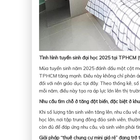
Tình hình tuyển sinh đại học 2025 tại TPHCM (t
Mùa tuyển sinh năm 2025 đánh dấu một cột mốc 
TPHCM tăng mạnh. Điều này không chỉ phản ánh
đối với nền giáo dục tại đây. Theo thống kê, s
mỗi năm, điều này tạo ra áp lực lớn lên thị trườ
Nhu cầu tìm chỗ ở tăng đột biến, đặc biệt ở kh
Khi số lượng tân sinh viên tăng lên, nhu cầu v
học lớn, nơi tập trung đông đảo sinh viên, thườ
còn đủ để đáp ứng nhu cầu, và sinh viên phải t
Giải pháp “thuê chung cư mini giá rẻ” đang trở