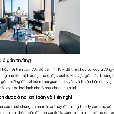
à ở gần trường
ừ khắp nơi trên cả nước đổ về TP.HCM để theo học tại các trường 
ông nhỏ lên thị trường nhà ở, đặc biệt là khu vực gần các trường 
gần trường để tiết kiệm thời gian di chuyển và thuận tiện cho việc
i với các loại hình nhà ở như chung cư mini.
n được ở nơi an toàn và tiện nghi
u cầu thuê chung cư mini là sự thay đổi trong tâm lý của các bậc
n ngại chi thêm tiền để con cái được sống trong môi trường an to