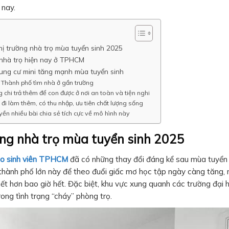
 nay.
hị trường nhà trọ mùa tuyển sinh 2025
 nhà trọ hiện nay ở TPHCM
ung cư mini tăng mạnh mùa tuyển sinh
ề Thành phố tìm nhà ở gần trường
chi trả thêm để con được ở nơi an toàn và tiện nghi
 đi làm thêm, có thu nhập, ưu tiên chất lượng sống
yền nhiều bài chia sẻ tích cực về mô hình này
Thúy Hồn
ờng nhà trọ mùa tuyển sinh 2025
3 năm trước
cho sinh viên TPHCM
đã có những thay đổi đáng kể sau mùa tuyển
Chung cư này gần
 thành phố lớn này để theo đuổi giấc mơ học tập ngày càng tăng, 
tuyến xe buýt, th
iết hơn bao giờ hết. Đặc biệt, khu vực xung quanh các trường đại 
cư mini tphcm thuậ
ng tình trạng “cháy” phòng trọ.
cho việc di chuyển