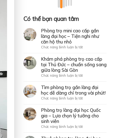
Có thể bạn quan tâm
Phòng trọ mini cao cấp gần
làng đại học – Tiện nghi như
căn hộ thu nhỏ
ở
Chức năng bình luận bị tắt
Phòng
trọ
Khám phá phòng trọ cao cấp
mini
tại Thủ Đức – chuẩn sống sang
cao
giữa lòng Sài Gòn
cấp
ở
Chức năng bình luận bị tắt
gần
Khám
làng
phá
Tìm phòng trọ gần làng đại
đại
phòng
học dễ dàng chỉ trong vài phút!
học
trọ
ở
Chức năng bình luận bị tắt
–
cao
Tìm
Tiện
cấp
phòng
Phòng trọ làng đại học Quốc
nghi
tại
trọ
gia – Lựa chọn lý tưởng cho
như
Thủ
gần
căn
sinh viên
Đức
làng
hộ
ở
Chức năng bình luận bị tắt
–
đại
thu
Phòng
chuẩn
học
nhỏ
trọ
sống