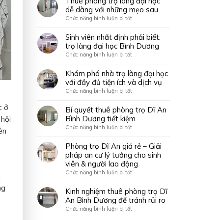
Thuê phòng trọ làng đại học
dễ
làng
dễ dàng với những mẹo sau
sang
dàng
đại
giữa
ở
Chức năng bình luận bị tắt
chỉ
học
lòng
Thuê
trong
Quốc
Sài
phòng
Sinh viên nhất định phải biết:
vài
gia
Gòn
trọ
trọ làng đại học Bình Dương
phút!
–
làng
ở
Chức năng bình luận bị tắt
Lựa
đại
Sinh
chọn
học
viên
Khám phá nhà trọ làng đại học
lý
dễ
nhất
với đầy đủ tiện ích và dịch vụ
tưởng
dàng
định
cho
ở
Chức năng bình luận bị tắt
với
phải
sinh
Khám
những
biết:
c ở
viên
phá
Bí quyết thuê phòng trọ Dĩ An
mẹo
trọ
nhà
Bình Dương tiết kiệm
hội
sau
làng
trọ
ở
Chức năng bình luận bị tắt
đại
ên
làng
Bí
học
đại
quyết
Phòng trọ Dĩ An giá rẻ – Giải
Bình
học
thuê
pháp an cư lý tưởng cho sinh
Dương
với
phòng
viên & người lao động
đầy
trọ
ở
Chức năng bình luận bị tắt
đủ
i
Dĩ
Phòng
tiện
An
ng
trọ
Kinh nghiệm thuê phòng trọ Dĩ
ích
Bình
Dĩ
An Bình Dương để tránh rủi ro
và
Dương
An
dịch
ở
Chức năng bình luận bị tắt
tiết
giá
vụ
Kinh
kiệm