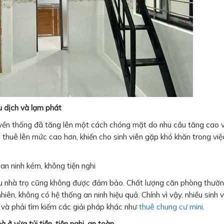
u dịch và lạm phát
uyền thống đã tăng lên một cách chóng mặt do nhu cầu tăng cao 
thuê lên mức cao hơn, khiến cho sinh viên gặp khó khăn trong việ
 an ninh kém, không tiện nghi
 khu nhà trọ cũng không được đảm bảo. Chất lượng căn phòng thườ
iên, không có hệ thống an ninh hiệu quả. Chính vì vậy, nhiều sinh v
và phải tìm kiếm các giải pháp khác như
thuê chung cư mini
.
 ở vừa túi tiền, tiện nghi, an toàn