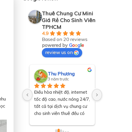
Thuê Chung Cư Mini
Giá Rẻ Cho Sinh Viên
TPHCM
4.9
Based on 20 reviews
powered by
G
o
o
g
l
e
review us on
g
Thu Phương
Trường
3 năm trước
3 năm t
 các 
Điều hòa nhiệt độ, internet 
Thuê chung cư
nhu
uê chung 
tốc độ cao, nước nóng 24/7, 
cung cấp các ti
học
n tiện 
tất cả tại dịch vụ chung cư 
thao hiện đại 
.
cho sinh viên thuê đều có 
đặc biệt cho s
sẵn, khá bất ngờ.
mình, giảm că
việc học.