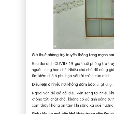
Giá thuê phòng trọ truyền thống tăng mạnh sa
Sau đại dịch COVID-19, giá thuê phòng trọ tr
nguồn cung hạn chế. Nhiều chủ nhà đã nâng giá 
tìm kiếm chỗ ở phù hợp với tài chính của mình.
Điều kiện ở nhiều nơi không đảm bảo:
chật chội,
Ngoài vấn đề giá cả, điều kiện sống tại nhiều
không tốt: chật chội, không có đủ ánh sáng tự nh
cảm thấy không an tâm khi sống xa quê hương 
Sinh viên xa quê gặp khó khăn trong việc tìm nhà