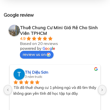
Google review
Thuê Chung Cư Mini Giá Rẻ Cho Sinh
Viên TPHCM
4.9
Based on 20 reviews
powered by
G
o
o
g
l
e
review us on
Thị Diệu Sơn
3 năm trước
Tôi đã thuê chung cư 1 phòng ngủ và đã tìm thấy 
T
 
không gian yên tĩnh để học tập tại đây.
đ
m