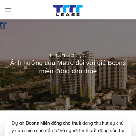
Skip
to
content
Tin Tức Thuê Chung Cư
Ảnh hưởng của Metro đối với giá Bcons
miền đông cho thuê
Dự án
Bcons Miền đông cho thuê
đang thu hút sự chú
ý của nhiều nhà đầu tư và người thuê bất động sản tại