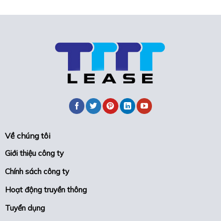
trọ
an
Dĩ
cư
An
lý
Bình
tưởng
Dương
cho
để
sinh
tránh
viên
rủi
&
ro
người
lao
động
Về chúng tôi
Giới thiệu công ty
Chính sách công ty
Hoạt động truyền thông
Tuyển dụng