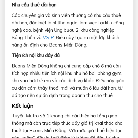
Nhu cầu thuê dài hạn
Các chuyên gia và sinh viên thường có nhu cầu thuê
dài hạn, đặc biệt là những người làm việc tại khu công
nghệ cao, bệnh viện Ung bướu 2, khu công nghiệp
Sóng Thần và
VSIP
. Điều này tạo ra một lớp khách
hàng ổn định cho Bcons Miền Đông.
Tiện ích nội khu đầy đủ
Bcons Miền Đông không chỉ cung cấp chỗ ở mà còn
tích hợp nhiều tiện ích nội khu như hồ bơi, phòng gym,
khu vui chơi trẻ em và các dịch vụ khác. Điều này giúp
cư dân cảm thấy thoải mái và muốn ở lâu dài hơn, từ
đó tạo nên sự ổn định trong doanh thu cho thuê.
Kết luận
Tuyến Metro số 1 không chỉ cải thiện hạ tầng giao
thông mà còn trực tiếp thúc đẩy giá trị khai thác cho
thuê tại Bcons Miền Đông. Với mức giá thuê hiện tại
còn “mềm”, đây là thời điểm lý tưởng để đầu tư cho