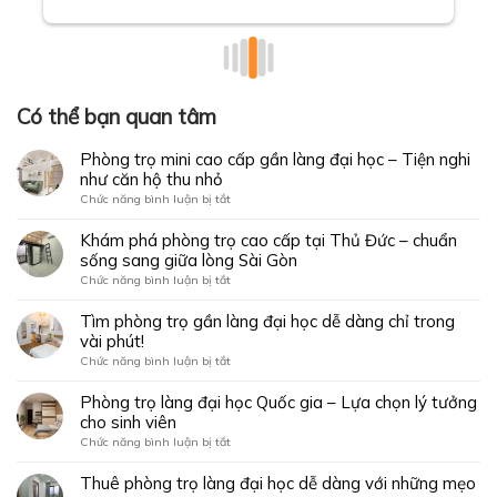
Có thể bạn quan tâm
Phòng trọ mini cao cấp gần làng đại học – Tiện nghi
như căn hộ thu nhỏ
ở
Chức năng bình luận bị tắt
Phòng
trọ
Khám phá phòng trọ cao cấp tại Thủ Đức – chuẩn
mini
sống sang giữa lòng Sài Gòn
cao
ở
Chức năng bình luận bị tắt
cấp
Khám
gần
phá
Tìm phòng trọ gần làng đại học dễ dàng chỉ trong
làng
phòng
vài phút!
đại
trọ
học
ở
Chức năng bình luận bị tắt
cao
–
Tìm
cấp
Tiện
phòng
Phòng trọ làng đại học Quốc gia – Lựa chọn lý tưởng
tại
nghi
trọ
cho sinh viên
Thủ
như
gần
Đức
ở
Chức năng bình luận bị tắt
căn
làng
–
Phòng
hộ
đại
chuẩn
trọ
Thuê phòng trọ làng đại học dễ dàng với những mẹo
thu
học
sống
làng