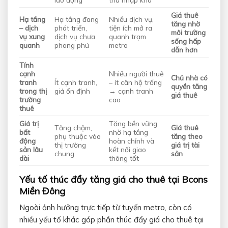
Giá thuê
Hạ tầng
Hạ tầng đang
Nhiều dịch vụ,
tăng nhờ
– dịch
phát triển,
tiện ích mở ra
môi trường
vụ xung
dịch vụ chưa
quanh trạm
sống hấp
quanh
phong phú
metro
dẫn hơn
Tính
cạnh
Nhiều người thuê
Chủ nhà có
tranh
Ít cạnh tranh,
– ít căn hộ trống
quyền tăng
trong thị
giá ổn định
→ cạnh tranh
giá thuê
trường
cao
thuê
Giá trị
Tăng bền vững
Tăng chậm,
Giá thuê
bất
nhờ hạ tầng
phụ thuộc vào
tăng theo
động
hoàn chỉnh và
thị trường
giá trị tài
sản lâu
kết nối giao
chung
sản
dài
thông tốt
Yếu tố thúc đẩy tăng giá cho thuê tại Bcons
Miền Đông
Ngoài ảnh hưởng trực tiếp từ tuyến metro, còn có
nhiều yếu tố khác góp phần thúc đẩy giá cho thuê tại