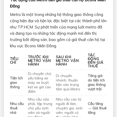
Đông
Metro là một trong những hệ thống giao thông công
cộng hiện đại và tiện lợi, đặc biệt tại các thành phố lớn
như TP.HCM. Sự phát triển của mạng lưới metro đã
và đang tạo ra những tác động mạnh mẽ đến thị
trường bất động sản, bao gồm cả giá thuê căn hộ tại
khu vực Bcons Miền Đông.
TÁC
TRƯỚC KHI
SAU KHI
TIÊU
ĐỘNG
METRO VẬN
METRO VẬN
CHÍ
ĐẾN GIÁ
HÀNH
HÀNH
THUÊ
Di chuyển chủ
Di chuyển
Tăng giá
Tiện ích
yếu bằng xe
nhanh, thuận
do tiện ích
giao
máy, xe buýt;
tiện vào trung
giao thông
thông
kẹt xe giờ cao
tâm qua Metro
vượt trội
điểm
Nhu cầu vừa
Nhu cầu cao từ
Nhu cầu
phải, tập trung
người đi làm,
Cầu tăng
thuê
chủ yếu sinh
chuyên gia, sinh
→ Giá thuê
nhà
viên và người
viên, người có
tăng
lao động
thu nhập khá