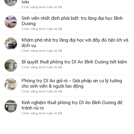
nhỏ
sau
dễ
sang
đại
dàng
ở
Chức năng bình luận bị tắt
giữa
học
chỉ
Thuê
lòng
Quốc
trong
phòng
Sinh viên nhất định phải biết: trọ làng đại học Bình
Sài
gia
vài
trọ
Gòn
Dương
–
phút!
làng
Lựa
ở
Chức năng bình luận bị tắt
đại
chọn
Sinh
học
lý
viên
Khám phá nhà trọ làng đại học với đầy đủ tiện ích và
dễ
tưởng
nhất
dịch vụ
dàng
cho
định
với
ở
Chức năng bình luận bị tắt
sinh
phải
những
Khám
viên
biết:
mẹo
phá
Bí quyết thuê phòng trọ Dĩ An Bình Dương tiết kiệm
trọ
sau
nhà
làng
ở
Chức năng bình luận bị tắt
trọ
đại
Bí
làng
học
quyết
đại
Phòng trọ Dĩ An giá rẻ – Giải pháp an cư lý tưởng
Bình
thuê
học
cho sinh viên & người lao động
Dương
phòng
với
trọ
ở
Chức năng bình luận bị tắt
đầy
Dĩ
Phòng
đủ
An
trọ
Kinh nghiệm thuê phòng trọ Dĩ An Bình Dương để
tiện
Bình
Dĩ
tránh rủi ro
ích
Dương
An
và
ở
Chức năng bình luận bị tắt
tiết
giá
dịch
Kinh
kiệm
rẻ
vụ
nghiệm
–
thuê
Giải
phòng
pháp