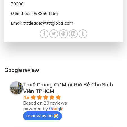
70000
Điện thoại: 0938669166
Email: ttttlease@ttttglobal.com
Google review
Thuê Chung Cư Mini Giá Rẻ Cho Sinh
Viên TPHCM
4.9
Based on 20 reviews
powered by
G
o
o
g
l
e
review us on