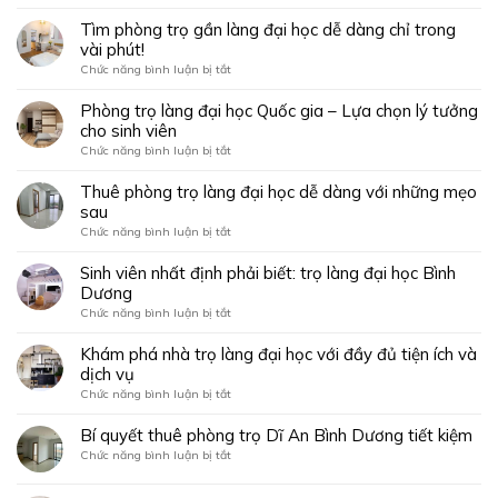
Khám
gần
phá
Tìm phòng trọ gần làng đại học dễ dàng chỉ trong
làng
phòng
vài phút!
đại
trọ
học
ở
Chức năng bình luận bị tắt
cao
–
Tìm
cấp
Tiện
phòng
Phòng trọ làng đại học Quốc gia – Lựa chọn lý tưởng
tại
nghi
trọ
cho sinh viên
Thủ
như
gần
Đức
ở
Chức năng bình luận bị tắt
căn
làng
–
Phòng
hộ
đại
chuẩn
trọ
Thuê phòng trọ làng đại học dễ dàng với những mẹo
thu
học
sống
làng
nhỏ
sau
dễ
sang
đại
dàng
ở
Chức năng bình luận bị tắt
giữa
học
chỉ
Thuê
lòng
Quốc
trong
phòng
Sinh viên nhất định phải biết: trọ làng đại học Bình
Sài
gia
vài
trọ
Gòn
Dương
–
phút!
làng
Lựa
ở
Chức năng bình luận bị tắt
đại
chọn
Sinh
học
lý
viên
Khám phá nhà trọ làng đại học với đầy đủ tiện ích và
dễ
tưởng
nhất
dịch vụ
dàng
cho
định
với
ở
Chức năng bình luận bị tắt
sinh
phải
những
Khám
viên
biết:
mẹo
phá
Bí quyết thuê phòng trọ Dĩ An Bình Dương tiết kiệm
trọ
sau
nhà
làng
ở
Chức năng bình luận bị tắt
trọ
đại
Bí
làng
học
quyết