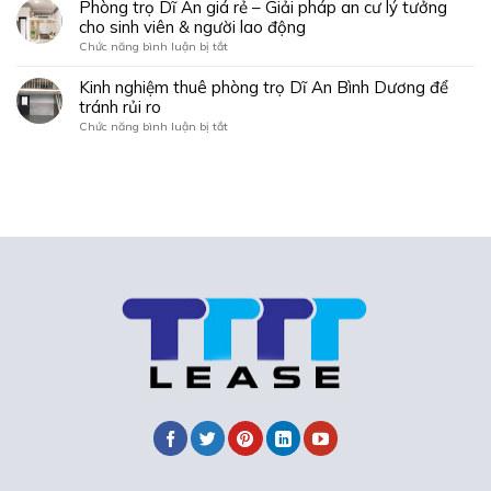
đại
Phòng trọ Dĩ An giá rẻ – Giải pháp an cư lý tưởng
Bình
thuê
học
cho sinh viên & người lao động
Dương
phòng
với
trọ
ở
Chức năng bình luận bị tắt
đầy
Dĩ
Phòng
đủ
An
trọ
Kinh nghiệm thuê phòng trọ Dĩ An Bình Dương để
tiện
Bình
Dĩ
tránh rủi ro
ích
Dương
An
và
ở
Chức năng bình luận bị tắt
tiết
giá
dịch
Kinh
kiệm
rẻ
vụ
nghiệm
–
thuê
Giải
phòng
pháp
trọ
an
Dĩ
cư
An
lý
Bình
tưởng
Dương
cho
để
sinh
tránh
viên
rủi
&
ro
người
lao
động