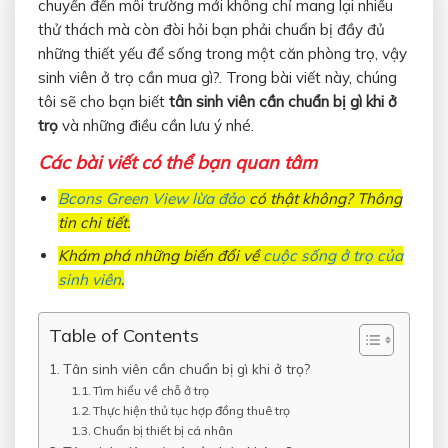
chuyển đến môi trường mới không chỉ mang lại nhiều
thử thách mà còn đòi hỏi bạn phải chuẩn bị đầy đủ
những thiết yếu để sống trong một căn phòng trọ, vậy
sinh viên ở trọ cần mua gì?. Trong bài viết này, chúng
tôi sẽ cho bạn biết
tân sinh viên cần chuẩn bị gì khi ở
trọ
và những điều cần lưu ý nhé.
Các bài viết có thể bạn quan tâm
Bcons Green View lừa đảo
có thật không? Thông
tin chi tiết.
Khám phá những biến đổi về
cuộc sống ở trọ của
sinh viên
.
Table of Contents
Tân sinh viên cần chuẩn bị gì khi ở trọ?
Tìm hiểu về chỗ ở trọ
Thực hiện thủ tục hợp đồng thuê trọ
Chuẩn bị thiết bị cá nhân