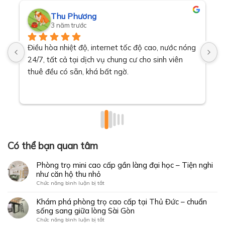
Thu Phương
3 năm trước
Điều hòa nhiệt độ, internet tốc độ cao, nước nóng 
T
24/7, tất cả tại dịch vụ chung cư cho sinh viên 
t
thuê đều có sẵn, khá bất ngờ.
v
Có thể bạn quan tâm
Phòng trọ mini cao cấp gần làng đại học – Tiện nghi
như căn hộ thu nhỏ
ở
Chức năng bình luận bị tắt
Phòng
trọ
Khám phá phòng trọ cao cấp tại Thủ Đức – chuẩn
mini
sống sang giữa lòng Sài Gòn
cao
ở
Chức năng bình luận bị tắt
cấp