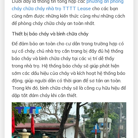
Dưới đây là thông tin tổng hợp các
phương án phòng
cháy chữa cháy nhà trọ TTTT Lease
cho các bạn
cũng nắm được những kiến thức cũng như những cách
để phòng cháy chữa cháy an toàn nhất.
Thiết bị báo cháy và bình chữa cháy
Để đảm bảo an toàn cho cư dân trong trường hợp có
sự cố cháy, chủ nhà trọ cần trang bị đầy đủ hệ thống
báo cháy và bình chữa cháy tại các vị trí dễ thấy
trong nhà trọ. Hệ thống báo cháy sẽ giúp phát hiện
sớm các dấu hiệu của cháy và kích hoạt hệ thống báo
động, giúp người dân có thời gian để sơ tán an toàn.
Trong khi đó, bình chữa cháy sẽ là công cụ hữu hiệu để
dập tắt đám cháy khi cần thiết.