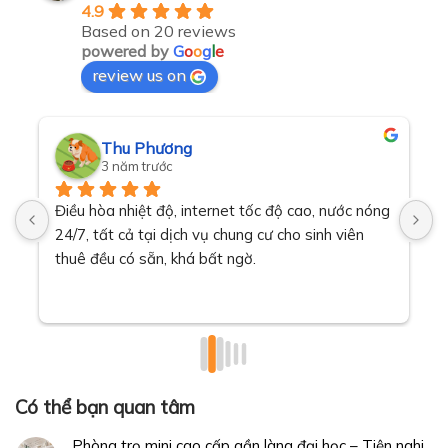
4.9
Based on 20 reviews
powered by
G
o
o
g
l
e
review us on
Thu Phương
3 năm trước
Điều hòa nhiệt độ, internet tốc độ cao, nước nóng 
T
24/7, tất cả tại dịch vụ chung cư cho sinh viên 
t
thuê đều có sẵn, khá bất ngờ.
v
Có thể bạn quan tâm
Phòng trọ mini cao cấp gần làng đại học – Tiện nghi