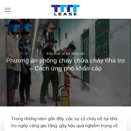
Skip
to
content
Kiến thức về bất động sản
Phương án phòng cháy chữa cháy nhà trọ
– Cách ứng phó khẩn cấp
Trong những năm gần đây, các sự cố cháy nổ tại nhà
trọ ngày càng gia tăng, gây hậu quả nghiêm trọng về