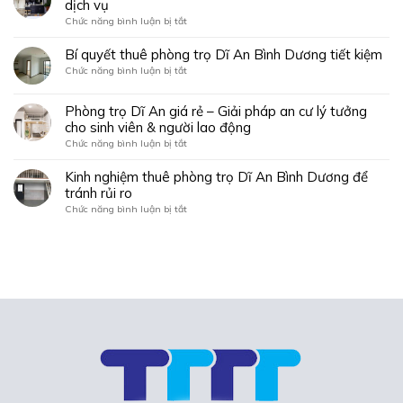
dịch vụ
dàng
cho
định
với
ở
Chức năng bình luận bị tắt
sinh
phải
những
Khám
viên
biết:
mẹo
phá
Bí quyết thuê phòng trọ Dĩ An Bình Dương tiết kiệm
trọ
sau
nhà
làng
ở
Chức năng bình luận bị tắt
trọ
đại
Bí
làng
học
quyết
đại
Phòng trọ Dĩ An giá rẻ – Giải pháp an cư lý tưởng
Bình
thuê
học
cho sinh viên & người lao động
Dương
phòng
với
trọ
ở
Chức năng bình luận bị tắt
đầy
Dĩ
Phòng
đủ
An
trọ
Kinh nghiệm thuê phòng trọ Dĩ An Bình Dương để
tiện
Bình
Dĩ
tránh rủi ro
ích
Dương
An
và
ở
Chức năng bình luận bị tắt
tiết
giá
dịch
Kinh
kiệm
rẻ
vụ
nghiệm
–
thuê
Giải
phòng
pháp
trọ
an
Dĩ
cư
An
lý
Bình
tưởng
Dương
cho
để
sinh
tránh
viên
rủi
&
ro
người