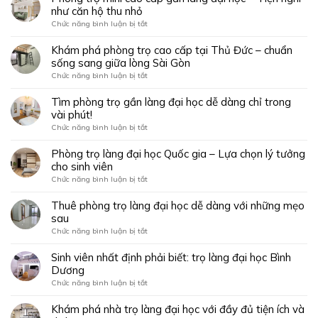
như căn hộ thu nhỏ
ở
Chức năng bình luận bị tắt
Phòng
trọ
Khám phá phòng trọ cao cấp tại Thủ Đức – chuẩn
mini
sống sang giữa lòng Sài Gòn
cao
ở
Chức năng bình luận bị tắt
cấp
Khám
gần
phá
Tìm phòng trọ gần làng đại học dễ dàng chỉ trong
làng
phòng
vài phút!
đại
trọ
học
ở
Chức năng bình luận bị tắt
cao
–
Tìm
cấp
Tiện
phòng
Phòng trọ làng đại học Quốc gia – Lựa chọn lý tưởng
tại
nghi
trọ
cho sinh viên
Thủ
như
gần
Đức
ở
Chức năng bình luận bị tắt
căn
làng
–
Phòng
hộ
đại
chuẩn
trọ
Thuê phòng trọ làng đại học dễ dàng với những mẹo
thu
học
sống
làng
nhỏ
sau
dễ
sang
đại
dàng
ở
Chức năng bình luận bị tắt
giữa
học
chỉ
Thuê
lòng
Quốc
trong
phòng
Sinh viên nhất định phải biết: trọ làng đại học Bình
Sài
gia
vài
trọ
Gòn
Dương
–
phút!
làng
Lựa
ở
Chức năng bình luận bị tắt
đại
chọn
Sinh
học
lý
viên
Khám phá nhà trọ làng đại học với đầy đủ tiện ích và
dễ
tưởng
nhất