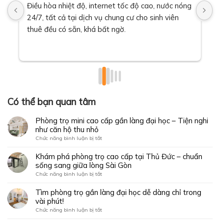
Điều hòa nhiệt độ, internet tốc độ cao, nước nóng 
T
24/7, tất cả tại dịch vụ chung cư cho sinh viên 
t
thuê đều có sẵn, khá bất ngờ.
v
Có thể bạn quan tâm
Phòng trọ mini cao cấp gần làng đại học – Tiện nghi
như căn hộ thu nhỏ
ở
Chức năng bình luận bị tắt
Phòng
trọ
Khám phá phòng trọ cao cấp tại Thủ Đức – chuẩn
mini
sống sang giữa lòng Sài Gòn
cao
ở
Chức năng bình luận bị tắt
cấp
Khám
gần
phá
Tìm phòng trọ gần làng đại học dễ dàng chỉ trong
làng
phòng
vài phút!
đại
trọ
học
ở
Chức năng bình luận bị tắt
cao
–
Tìm