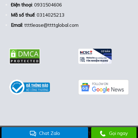
Điện thoại
: 0931504606
Mã số thuế
: 0314025213
Email
: ttttlease@ttttglobal.com
Chat Zalo
Gọi ngay
Bản quyền thuộc công ty TTTT Lease