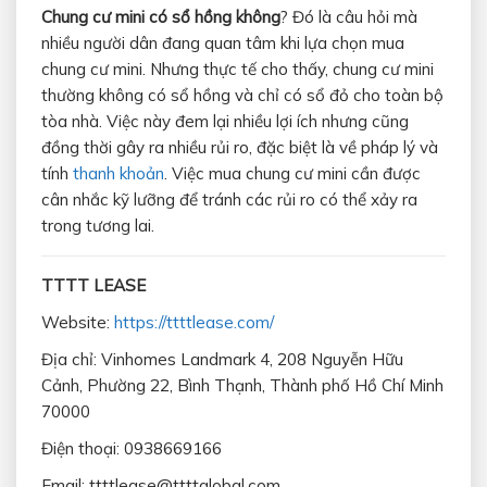
Chung cư mini có sổ hồng không
? Đó là câu hỏi mà
nhiều người dân đang quan tâm khi lựa chọn mua
chung cư mini. Nhưng thực tế cho thấy, chung cư mini
thường không có sổ hồng và chỉ có sổ đỏ cho toàn bộ
tòa nhà. Việc này đem lại nhiều lợi ích nhưng cũng
đồng thời gây ra nhiều rủi ro, đặc biệt là về pháp lý và
tính
thanh khoản
. Việc mua chung cư mini cần được
cân nhắc kỹ lưỡng để tránh các rủi ro có thể xảy ra
trong tương lai.
TTTT LEASE
Website:
https://ttttlease.com/
Địa chỉ: Vinhomes Landmark 4, 208 Nguyễn Hữu
Cảnh, Phường 22, Bình Thạnh, Thành phố Hồ Chí Minh
70000
Điện thoại: 0938669166
Email: ttttlease@ttttglobal.com