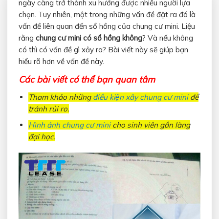
ngày càng trở thành xu hướng được nhiều người lựa
chọn. Tuy nhiên, một trong những vấn đề đặt ra đó là
vấn đề liên quan đến sổ hồng của chung cư mini. Liệu
rằng
chung cư mini có sổ hồng không
? Và nếu không
có thì có vấn đề gì xảy ra? Bài viết này sẽ giúp bạn
hiểu rõ hơn về vấn đề này.
Các bài viết có thể bạn quan tâm
Tham khảo những
điều kiện xây chung cư mini
để
tránh rủi ro.
Hình ảnh chung cư mini
cho sinh viên gần làng
đại học.