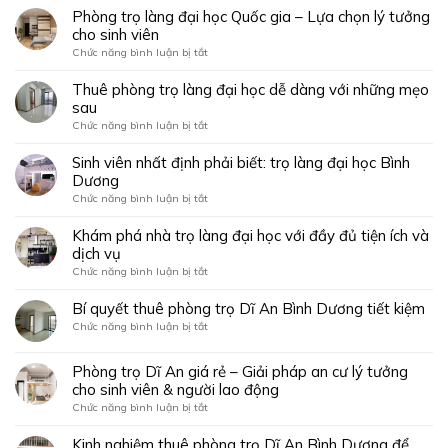
cấp
Tiện
phòng
Phòng trọ làng đại học Quốc gia – Lựa chọn lý tưởng
tại
nghi
trọ
cho sinh viên
Thủ
như
gần
Đức
ở
Chức năng bình luận bị tắt
căn
làng
–
Phòng
hộ
đại
chuẩn
trọ
Thuê phòng trọ làng đại học dễ dàng với những mẹo
thu
học
sống
làng
nhỏ
sau
dễ
sang
đại
dàng
ở
Chức năng bình luận bị tắt
giữa
học
chỉ
Thuê
lòng
Quốc
trong
phòng
Sinh viên nhất định phải biết: trọ làng đại học Bình
Sài
gia
vài
trọ
Gòn
Dương
–
phút!
làng
Lựa
ở
Chức năng bình luận bị tắt
đại
chọn
Sinh
học
lý
viên
Khám phá nhà trọ làng đại học với đầy đủ tiện ích và
dễ
tưởng
nhất
dịch vụ
dàng
cho
định
với
ở
Chức năng bình luận bị tắt
sinh
phải
những
Khám
viên
biết:
mẹo
phá
Bí quyết thuê phòng trọ Dĩ An Bình Dương tiết kiệm
trọ
sau
nhà
làng
ở
Chức năng bình luận bị tắt
trọ
đại
Bí
làng
học
quyết
đại
Phòng trọ Dĩ An giá rẻ – Giải pháp an cư lý tưởng
Bình
thuê
học
cho sinh viên & người lao động
Dương
phòng
với
trọ
ở
Chức năng bình luận bị tắt
đầy
Dĩ
Phòng
đủ
An
trọ
Kinh nghiệm thuê phòng trọ Dĩ An Bình Dương để
tiện