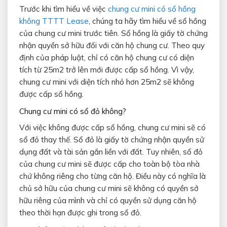
Trước khi tìm hiểu về việc
chung cư mini có sổ hồng
không TTTT Lease
, chúng ta hãy tìm hiểu về sổ hồng
của chung cư mini trước tiên. Sổ hồng là giấy tờ chứng
nhận quyền sở hữu đối với căn hộ chung cư. Theo quy
định của pháp luật, chỉ có căn hộ chung cư có diện
tích từ 25m2 trở lên mới được cấp sổ hồng. Vì vậy,
chung cư mini với diện tích nhỏ hơn 25m2 sẽ không
được cấp sổ hồng.
Chung cư mini có sổ đỏ không?
Với việc không được cấp sổ hồng, chung cư mini sẽ có
sổ đỏ thay thế. Sổ đỏ là giấy tờ chứng nhận quyền sử
dụng đất và tài sản gắn liền với đất. Tuy nhiên, sổ đỏ
của chung cư mini sẽ được cấp cho toàn bộ tòa nhà
chứ không riêng cho từng căn hộ. Điều này có nghĩa là
chủ sở hữu của chung cư mini sẽ không có quyền sở
hữu riêng của mình và chỉ có quyền sử dụng căn hộ
theo thời hạn được ghi trong sổ đỏ.