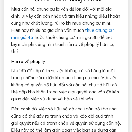
Mua căn hộ, chung cư là vấn đề lớn đối với mỗi gia
đình, vì vậy cần cân nhắc và tìm hiểu những điều khoản
cũng như chất lượng, rủi ro khi mua chung cư mini.
Hiện nay nhiều hộ gia đình vẫn muốn
thuê chung cư
mini giá 4tr
hoặc thuê chung cư mini giá 3tr để tiết
kiệm chi phí cũng như tránh rủi ro về pháp lý hơn, cụ
thể:
Rủi ro về pháp lý
Như đã đề cập ở trên, việc không có sổ hồng là một
trong những rủi ro lớn khi mua chung cư mini. Với việc
không có quyền sở hữu đối với căn hộ, chủ sở hữu có
thể gặp khó khăn trong việc giải quyết các vấn đề liên
quan đến việc sử dụng và bảo vệ tài sản.
Bên cạnh đó, việc sở hữu sổ đỏ cho toàn bộ tòa nhà
cũng có thể gây ra tranh chấp và kéo dài quá trình
giải quyết nếu có tranh chấp về quyền sử dụng căn hộ.
Điều này có thể làm gián đoạn việc bạn sử dụng căn