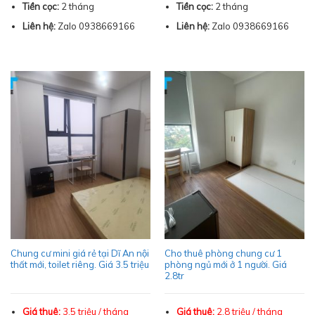
Tiền cọc:
2 tháng
Tiền cọc:
2 tháng
Liên hệ:
Zalo 0938669166
Liên hệ:
Zalo 0938669166
Chung cư mini giá rẻ tại Dĩ An nội
Cho thuê phòng chung cư 1
thất mới, toilet riêng. Giá 3.5 triệu
phòng ngủ mới ở 1 người. Giá
2.8tr
Giá thuê:
3.5 triệu / tháng
Giá thuê:
2.8 triệu / tháng