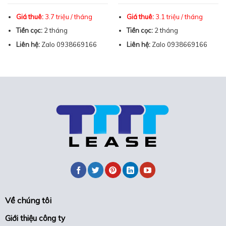
là:
tại
3.700.000 ₫.
là:
Giá thuê:
3.7 triệu / tháng
3.500.000 ₫.
Giá thuê:
3.1 triệu / tháng
Tiền cọc:
2 tháng
Tiền cọc:
2 tháng
Liên hệ:
Zalo 0938669166
Liên hệ:
Zalo 0938669166
Về chúng tôi
Giới thiệu công ty