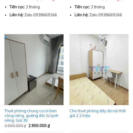
Tiền cọc:
2 tháng
Tiền cọc:
2 tháng
Liên hệ:
Zalo 0938669166
Liên hệ:
Zalo 0938669166
Thuê phòng chung cư có ban
Cho thuê phòng đầy đủ nội thất
công riêng, giường đôi, tủ lạnh
giá 2.2 triệu
riêng. Giá 3tr
Giá
Giá
3.000.000
₫
2.900.000
₫
gốc
hiện
là:
tại