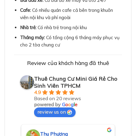
Bãi đâu xe:
Có bãi đỗ xe máy và oto 24/7
Cafe:
Có nhiều quán cafe cả bên trong khuôn
viên nội khu và phí ngoài
Nhà trẻ:
Có nhà trẻ trong nội khu
Tháng máy:
Có tổng cộng 6 tháng máy phục vụ
cho 2 tòa chung cư
Review của khách hàng đã thuê
Thuê Chung Cư Mini Giá Rẻ Cho
Sinh Viên TPHCM
4.9
Based on 20 reviews
powered by
G
o
o
g
l
e
review us on
Thu Phương