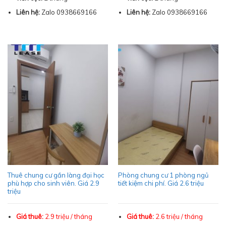
Liên hệ:
Zalo 0938669166
Liên hệ:
Zalo 0938669166
Thuê chung cư gần làng đại học
Phòng chung cư 1 phòng ngủ
phù hợp cho sinh viên. Giá 2.9
tiết kiệm chi phí. Giá 2.6 triệu
triệu
Giá thuê:
2.9 triệu / tháng
Giá thuê:
2.6 triệu / tháng