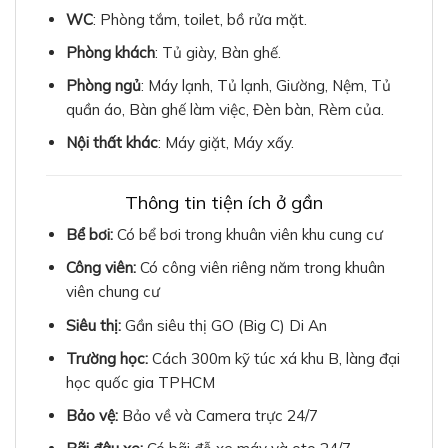
WC
: Phòng tắm, toilet, bồ rửa mặt.
Phòng khách
: Tủ giày, Bàn ghế.
Phòng ngủ
: Máy lạnh, Tủ lạnh, Giường, Nệm, Tủ
quần áo, Bàn ghế làm việc, Đèn bàn, Rèm của.
Nội thất khác
: Máy giặt, Máy xấy.
Thông tin tiện ích ở gần
Bể bơi:
Có bể bơi trong khuân viên khu cung cư
Công viên:
Có công viên riêng năm trong khuân
viên chung cư
Siêu thị:
Gần siêu thị GO (Big C) Di An
Trường học:
Cách 300m kỹ túc xá khu B, làng đại
học quốc gia TPHCM
Bảo vệ:
Bảo về và Camera trực 24/7