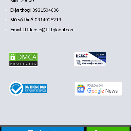
Minh 70000
Điện thoại
: 0931504606
Mã số thuế
: 0314025213
Email
: ttttlease@ttttglobal.com