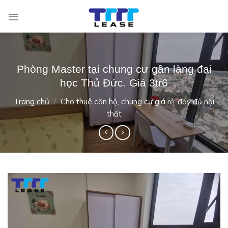
Skip
to
content
Phòng Master tại chung cư gần làng đại
học Thủ Đức. Giá 3tr6
Trang chủ
/
Cho thuê căn hộ, chung cư giá rẻ, đầy đủ nội
thất