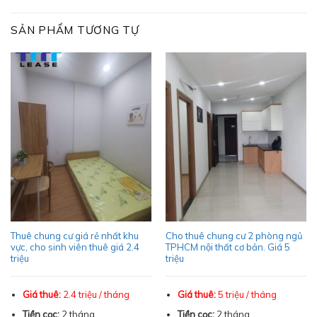
SẢN PHẨM TƯƠNG TỰ
Thuê chung cư giá rẻ nhất khu
Cho thuê chung cư 2 phòng ngủ
vực, cho sinh viên thuê giá 2.4
TPHCM nội thất cơ bản. Giá 5
triệu
triệu
Giá thuê:
2.4 triệu / tháng
Giá thuê:
5 triệu / tháng
Tiền cọc:
2 tháng
Tiền cọc:
2 tháng