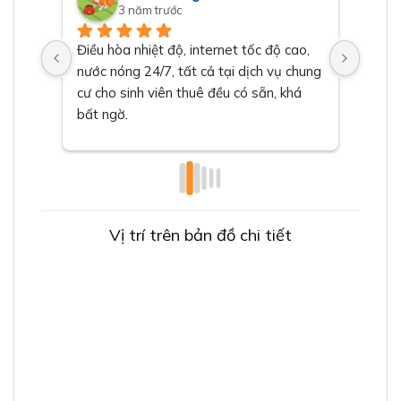
3 năm trước
t, 
Điều hòa nhiệt độ, internet tốc độ cao, 
Thuê 
n cho 
nước nóng 24/7, tất cả tại dịch vụ chung 
tiện í
cư cho sinh viên thuê đều có sẵn, khá 
đặc bi
bất ngờ.
căng 
Vị trí trên bản đồ chi tiết