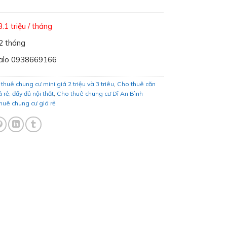
3.1 triệu / tháng
2 tháng
alo 0938669166
thuê chung cư mini giá 2 triệu và 3 triêu
,
Cho thuê căn
 rẻ, đầy đủ nội thất
,
Cho thuê chung cư Dĩ An Bình
huê chung cư giá rẻ