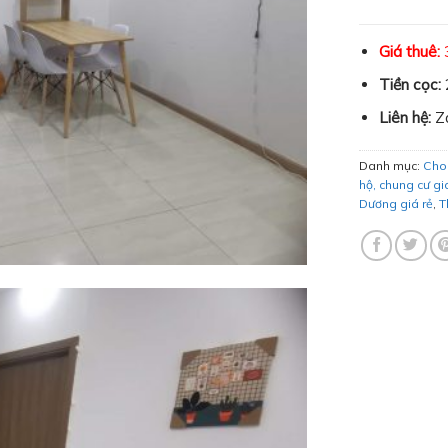
Giá thuê:
Tiền cọc:
Liên hệ:
Z
Danh mục:
Cho 
hộ, chung cư giá
Dương giá rẻ
,
T