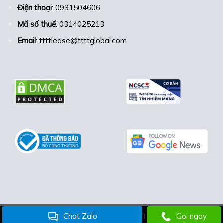
Điện thoại
: 0931504606
Mã số thuế
: 0314025213
Email
: ttttlease@ttttglobal.com
Chat Zalo
Gọi ngay
Bản quyền thuộc công ty TTTT Lease