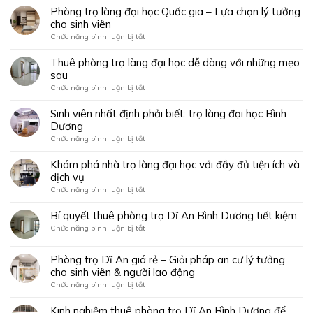
cấp
Tiện
phòng
Phòng trọ làng đại học Quốc gia – Lựa chọn lý tưởng
tại
nghi
trọ
cho sinh viên
Thủ
như
gần
Đức
ở
Chức năng bình luận bị tắt
căn
làng
–
Phòng
hộ
đại
chuẩn
trọ
Thuê phòng trọ làng đại học dễ dàng với những mẹo
thu
học
sống
làng
nhỏ
sau
dễ
sang
đại
dàng
ở
Chức năng bình luận bị tắt
giữa
học
chỉ
Thuê
lòng
Quốc
trong
phòng
Sinh viên nhất định phải biết: trọ làng đại học Bình
Sài
gia
vài
trọ
Gòn
Dương
–
phút!
làng
Lựa
ở
Chức năng bình luận bị tắt
đại
chọn
Sinh
học
lý
viên
Khám phá nhà trọ làng đại học với đầy đủ tiện ích và
dễ
tưởng
nhất
dịch vụ
dàng
cho
định
với
ở
Chức năng bình luận bị tắt
sinh
phải
những
Khám
viên
biết:
mẹo
phá
Bí quyết thuê phòng trọ Dĩ An Bình Dương tiết kiệm
trọ
sau
nhà
làng
ở
Chức năng bình luận bị tắt
trọ
đại
Bí
làng
học
quyết
đại
Phòng trọ Dĩ An giá rẻ – Giải pháp an cư lý tưởng
Bình
thuê
học
cho sinh viên & người lao động
Dương
phòng
với
trọ
ở
Chức năng bình luận bị tắt
đầy
Dĩ
Phòng
đủ
An
trọ
Kinh nghiệm thuê phòng trọ Dĩ An Bình Dương để
tiện