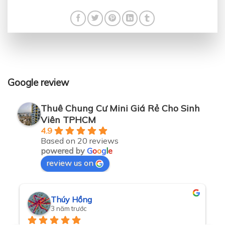
Google review
Thuê Chung Cư Mini Giá Rẻ Cho Sinh
Viên TPHCM
4.9
Based on 20 reviews
powered by
G
o
o
g
l
e
review us on
Thúy Hồng
3 năm trước