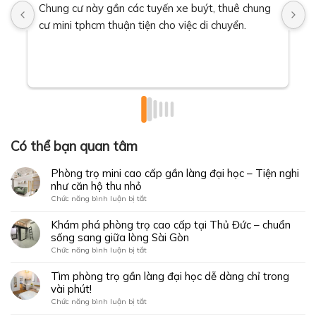
Chung cư này gần các tuyến xe buýt, thuê chung 
Đ
cư mini tphcm thuận tiện cho việc di chuyển.
2
t
Có thể bạn quan tâm
Phòng trọ mini cao cấp gần làng đại học – Tiện nghi
như căn hộ thu nhỏ
ở
Chức năng bình luận bị tắt
Phòng
trọ
Khám phá phòng trọ cao cấp tại Thủ Đức – chuẩn
mini
sống sang giữa lòng Sài Gòn
cao
ở
Chức năng bình luận bị tắt
cấp
Khám
gần
phá
Tìm phòng trọ gần làng đại học dễ dàng chỉ trong
làng
phòng
vài phút!
đại
trọ
học
ở
Chức năng bình luận bị tắt
cao
–
Tìm