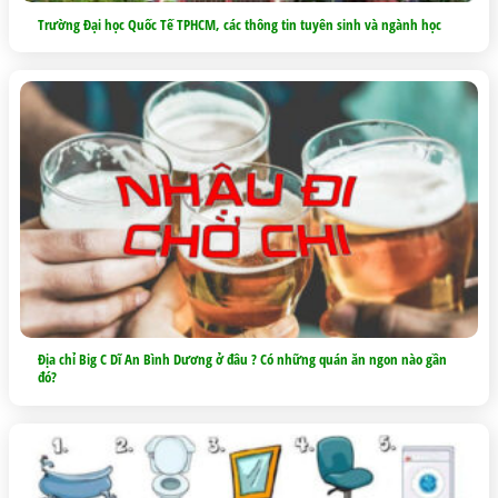
Trường Đại học Quốc Tế TPHCM, các thông tin tuyên sinh và ngành học
Địa chỉ Big C Dĩ An Bình Dương ở đâu ? Có những quán ăn ngon nào gần
đó?