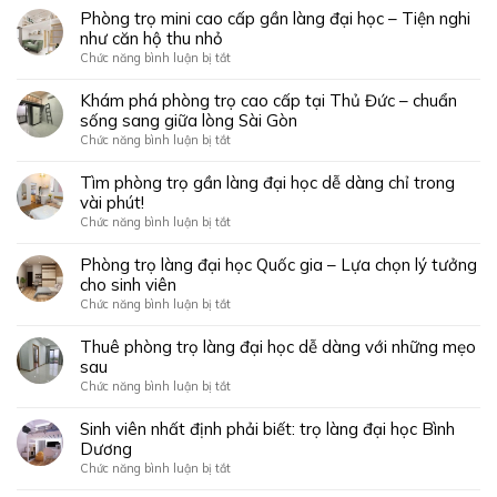
Phòng trọ mini cao cấp gần làng đại học – Tiện nghi
như căn hộ thu nhỏ
ở
Chức năng bình luận bị tắt
Phòng
trọ
Khám phá phòng trọ cao cấp tại Thủ Đức – chuẩn
mini
sống sang giữa lòng Sài Gòn
cao
ở
Chức năng bình luận bị tắt
cấp
Khám
gần
phá
Tìm phòng trọ gần làng đại học dễ dàng chỉ trong
làng
phòng
vài phút!
đại
trọ
ở
Chức năng bình luận bị tắt
học
cao
Tìm
–
cấp
phòng
Phòng trọ làng đại học Quốc gia – Lựa chọn lý tưởng
Tiện
tại
trọ
cho sinh viên
nghi
Thủ
gần
như
ở
Chức năng bình luận bị tắt
Đức
làng
căn
Phòng
–
đại
hộ
trọ
Thuê phòng trọ làng đại học dễ dàng với những mẹo
chuẩn
học
thu
làng
sau
sống
dễ
nhỏ
đại
sang
ở
Chức năng bình luận bị tắt
dàng
học
giữa
Thuê
chỉ
Quốc
lòng
phòng
Sinh viên nhất định phải biết: trọ làng đại học Bình
trong
gia
Sài
trọ
Dương
vài
–
Gòn
làng
phút!
ở
Chức năng bình luận bị tắt
Lựa
đại
Sinh
chọn