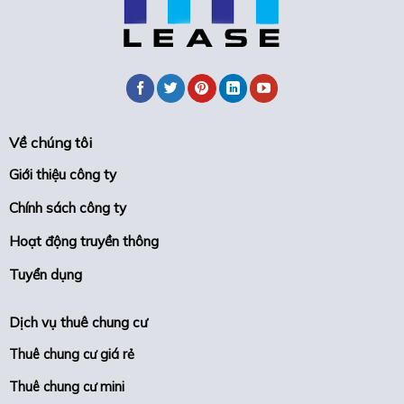
viên
rủi
&
ro
người
lao
động
Về chúng tôi
Giới thiệu công ty
Chính sách công ty
Hoạt động truyền thông
Tuyển dụng
Dịch vụ thuê chung cư
Thuê chung cư giá rẻ
Thuê chung cư mini