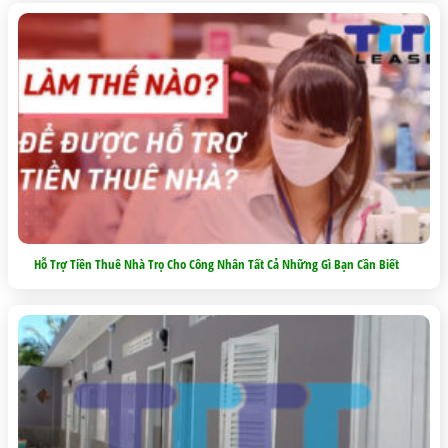
Hỗ Trợ Tiền Thuê Nhà Trọ Cho Công Nhân Tất Cả Những Gì Bạn Cần Biết