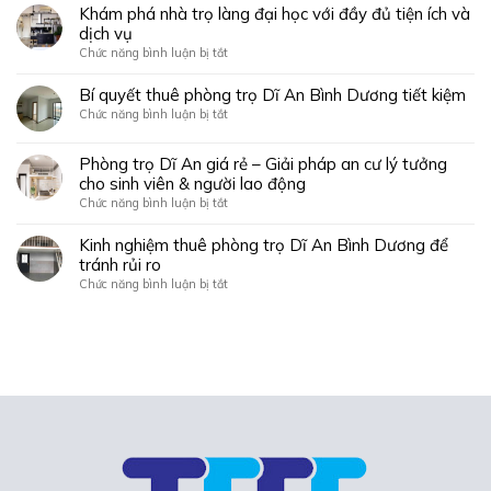
học
viên
Khám phá nhà trọ làng đại học với đầy đủ tiện ích và
lý
dễ
nhất
dịch vụ
tưởng
dàng
định
cho
ở
Chức năng bình luận bị tắt
với
phải
sinh
Khám
những
biết:
viên
phá
Bí quyết thuê phòng trọ Dĩ An Bình Dương tiết kiệm
mẹo
trọ
nhà
sau
ở
Chức năng bình luận bị tắt
làng
trọ
Bí
đại
làng
quyết
học
Phòng trọ Dĩ An giá rẻ – Giải pháp an cư lý tưởng
đại
thuê
Bình
cho sinh viên & người lao động
học
phòng
Dương
với
ở
Chức năng bình luận bị tắt
trọ
đầy
Phòng
Dĩ
đủ
trọ
Kinh nghiệm thuê phòng trọ Dĩ An Bình Dương để
An
tiện
Dĩ
tránh rủi ro
Bình
ích
An
Dương
ở
Chức năng bình luận bị tắt
và
giá
tiết
Kinh
dịch
rẻ
kiệm
nghiệm
vụ
–
thuê
Giải
phòng
pháp
trọ
an
Dĩ
cư
An
lý
Bình
tưởng
Dương
cho
để
sinh
tránh