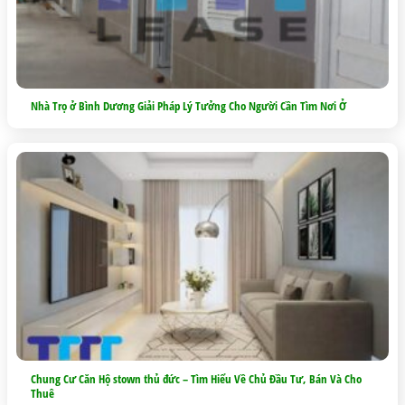
Nhà Trọ ở Bình Dương Giải Pháp Lý Tưởng Cho Người Cần Tìm Nơi Ở
Chung Cư Căn Hộ stown thủ đức – Tìm Hiểu Về Chủ Đầu Tư, Bán Và Cho
Thuê