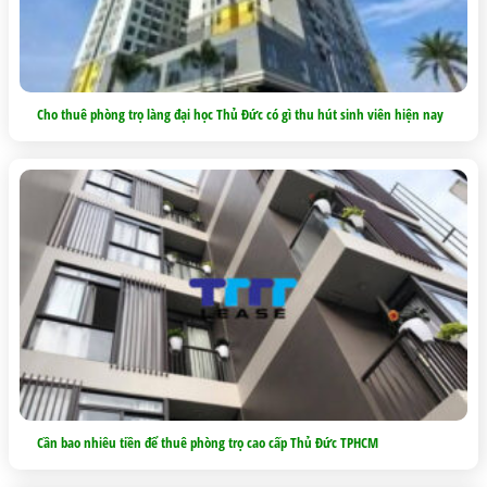
Cho thuê phòng trọ làng đại học Thủ Đức có gì thu hút sinh viên hiện nay
Cần bao nhiêu tiền để thuê phòng trọ cao cấp Thủ Đức TPHCM