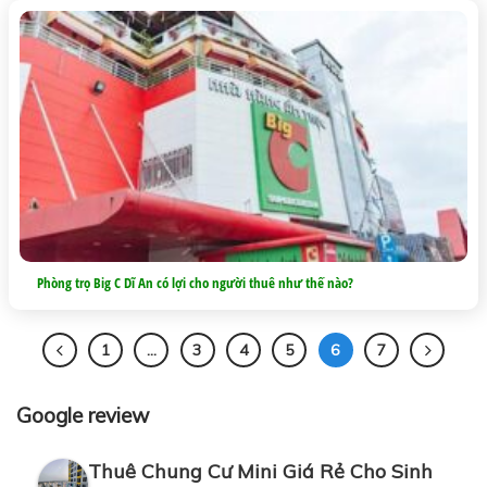
Phòng trọ Big C Dĩ An có lợi cho người thuê như thế nào?
1
…
3
4
5
6
7
Google review
Thuê Chung Cư Mini Giá Rẻ Cho Sinh